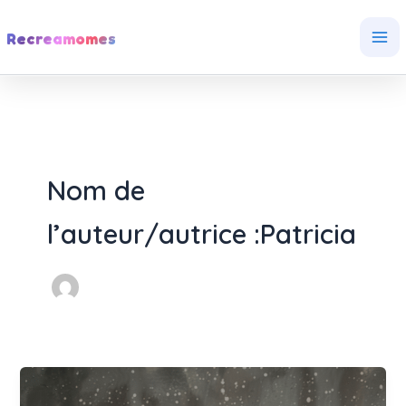
Aller
au
Recreamomes
contenu
Nom de
l’auteur/autrice :Patricia