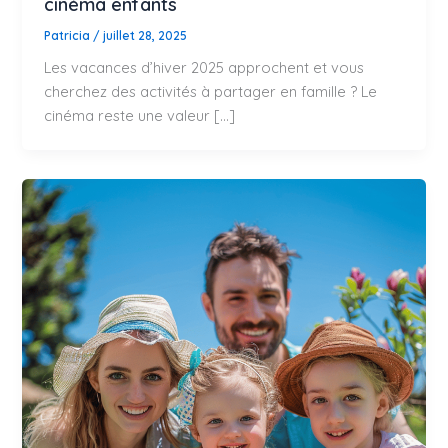
cinéma enfants
Patricia
/
juillet 28, 2025
Les vacances d’hiver 2025 approchent et vous
cherchez des activités à partager en famille ? Le
cinéma reste une valeur […]