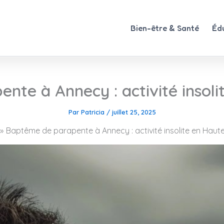
Bien-être & Santé
Éd
te à Annecy : activité insol
Par
Patricia
/
juillet 25, 2025
Baptême de parapente à Annecy : activité insolite en Haut