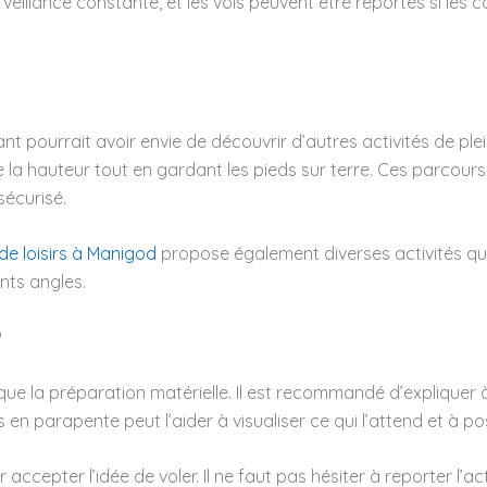
veillance constante, et les vols peuvent être reportés si les 
t pourrait avoir envie de découvrir d’autres activités de plei
e la hauteur tout en gardant les pieds sur terre. Ces parcour
écurisé.
de loisirs à Manigod
propose également diverses activités qui 
nts angles.
?
e la préparation matérielle. Il est recommandé d’expliquer à 
s en parapente peut l’aider à visualiser ce qui l’attend et à 
epter l’idée de voler. Il ne faut pas hésiter à reporter l’acti