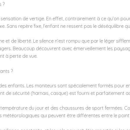
s ?
 sensation de vertige. En effet, contrairement à ce qu’on po
e. Sans repère fixe, l’enfant ne ressent pas le déséquilibre qu
 et de liberté. Le silence n’est rompu que par le léger siffl
gers. Beaucoup découvrent avec émerveillement les paysages v
nt à perte de vue.
ants ?
ec des enfants. Les moniteurs sont spécialement formés pour 
t de sécurité (harnais, casque) est fourni et parfaitement a
 la température du jour et des chaussures de sport fermées.
ons météorologiques qui peuvent être différentes entre le point