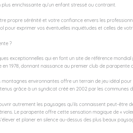
 plus enrichissante qu’un enfant stressé ou contraint.
re propre sérénité et votre confiance envers les professionn
l pour exprimer vos éventuelles inquiétudes et celles de votr
nte ?
ues exceptionnelles qui en font un site de référence mondial p
nte en 1978, donnant naissance au premier club de parapente 
 montagnes environnantes offre un terrain de jeu idéal pour dé
tenus grâce à un syndicat créé en 2002 par les communes de
rir autrement les paysages qu’ils connaissent peut-être déjà
riens. Le parapente offre cette sensation magique de « voler
s’élever et planer en silence au-dessus des plus beaux paysag