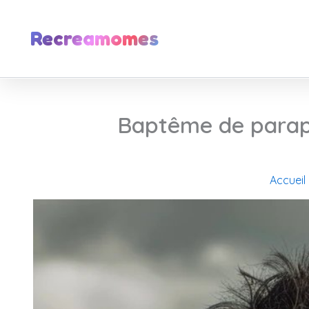
Aller
au
Recreamomes
contenu
Baptême de parapen
Accueil