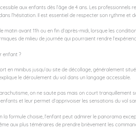
cessible aux enfants dès l’âge de 4 ans. Les professionnels 
ns l’hésitation. Il est essentiel de respecter son rythme et de
e matin avant 11h ou en fin d’après-midi, lorsque les conditi
rmiques de milieu de journée qui pourraient rendre l’expérien
 enfant ?
n minibus jusqu’au site de décollage, généralement situé au
ui explique le déroulement du vol dans un langage accessible.
parachutisme, on ne saute pas mais on court tranquillement s
fants et leur permet d’apprivoiser les sensations du vol san
on la formule choisie, l’enfant peut admirer le panorama exce
même aux plus téméraires de prendre brièvement les command