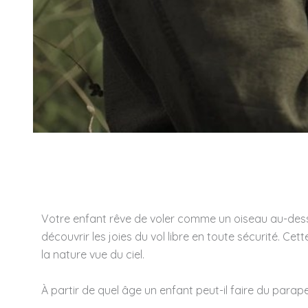
Votre enfant rêve de voler comme un oiseau au-dess
découvrir les joies du vol libre en toute sécurité. Ce
la nature vue du ciel.
À partir de quel âge un enfant peut-il faire du parap