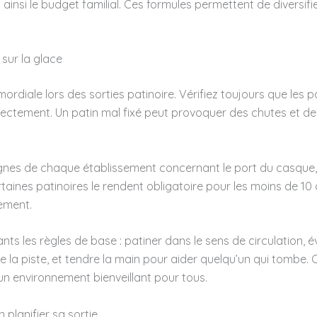
 ainsi le budget familial. Ces formules permettent de diversifier
 sur la glace
mordiale lors des sorties patinoire. Vérifiez toujours que les p
rectement. Un patin mal fixé peut provoquer des chutes et de
gnes de chaque établissement concernant le port du casque,
taines patinoires le rendent obligatoire pour les moins de 10 
ement.
ts les règles de base : patiner dans le sens de circulation, év
e la piste, et tendre la main pour aider quelqu’un qui tombe.
un environnement bienveillant pour tous.
n planifier sa sortie