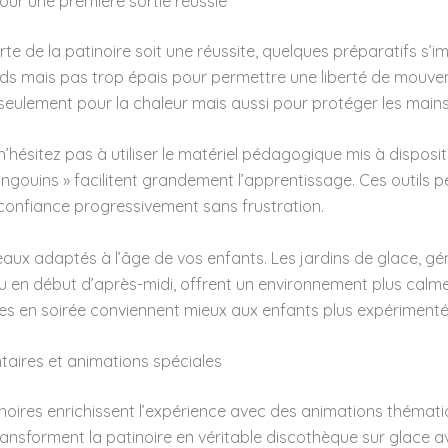
our une première sortie réussie
te de la patinoire soit une réussite, quelques préparatifs s’
s mais pas trop épais pour permettre une liberté de mouve
seulement pour la chaleur mais aussi pour protéger les mains
 n’hésitez pas à utiliser le matériel pédagogique mis à dispositi
ingouins » facilitent grandement l’apprentissage. Ces outils 
confiance progressivement sans frustration.
aux adaptés à l’âge de vos enfants. Les jardins de glace, g
u en début d’après-midi, offrent un environnement plus calm
es en soirée conviennent mieux aux enfants plus expérimenté
taires et animations spéciales
oires enrichissent l’expérience avec des animations thémati
transforment la patinoire en véritable discothèque sur glace a