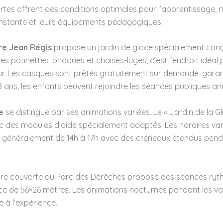
ertes offrent des conditions optimales pour l’apprentissage
nstante et leurs équipements pédagogiques.
re Jean Régis
propose un jardin de glace spécialement conç
ses patinettes, phoques et chaises-luges, c’est l’endroit idéa
. Les casques sont prêtés gratuitement sur demande, garant
 8 ans, les enfants peuvent rejoindre les séances publiques a
e
se distingue par ses animations variées. Le « Jardin de la Gli
 des modules d’aide spécialement adaptés. Les horaires vari
t généralement de 14h à 17h avec des créneaux étendus pen
noire couverte du Parc des Dérêches propose des séances ryt
ce de 56×26 mètres. Les animations nocturnes pendant les v
 à l’expérience.