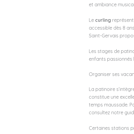
et ambiance musical
Le
curling
représente
accessible dès 8 an
Saint-Gervais propos
Les stages de patin
enfants passionnés l
Organiser ses vacanc
La patinoire s’intèg
constitue une excell
temps maussade. Pour
consultez notre gui
Certaines stations 