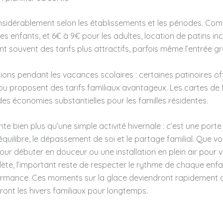
onsidérablement selon les établissements et les périodes. C
es enfants, et 6€ à 9€ pour les adultes, location de patins inc
souvent des tarifs plus attractifs, parfois même l’entrée gra
tions pendant les vacances scolaires : certaines patinoires o
, ou proposent des tarifs familiaux avantageux. Les cartes de 
s économies substantielles pour les familles résidentes.
te bien plus qu’une simple activité hivernale : c’est une porte
équilibre, le dépassement de soi et le partage familial. Que v
our débuter en douceur ou une installation en plein air pour v
, l’important reste de respecter le rythme de chaque enfant 
rformance. Ces moments sur la glace deviendront rapidement 
ont les hivers familiaux pour longtemps.