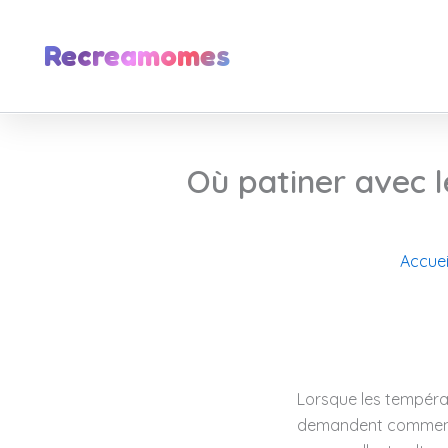
Aller
au
Recreamomes
contenu
Où patiner avec 
Accuei
Lorsque les tempéra
demandent comment o