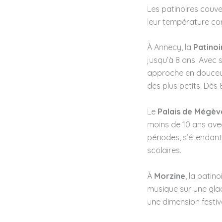
Les patinoires couv
leur température co
À Annecy, la
Patinoi
jusqu’à 8 ans. Avec 
approche en douceur
des plus petits. Dès
Le
Palais de Mégèv
moins de 10 ans avec
périodes, s’étendan
scolaires.
À
Morzine
, la pati
musique sur une gla
une dimension festive