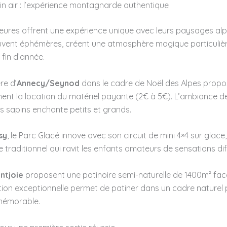
ein air : l’expérience montagnarde authentique
ieures offrent une expérience unique avec leurs paysages alpi
souvent éphémères, créent une atmosphère magique particuli
 fin d’année.
re d’
Annecy/Seynod
dans le cadre de Noël des Alpes propo
ent la location du matériel payante (2€ à 5€). L’ambiance d
es sapins enchante petits et grands.
sy
, le Parc Glacé innove avec son circuit de mini 4×4 sur glace
e traditionnel qui ravit les enfants amateurs de sensations di
ntjoie
proposent une patinoire semi-naturelle de 1400m² fa
ation exceptionnelle permet de patiner dans un cadre naturel 
 mémorable.