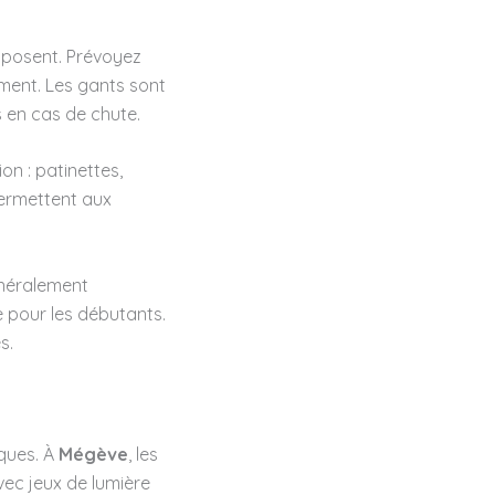
imposent. Prévoyez
ment. Les gants sont
 en cas de chute.
on : patinettes,
permettent aux
énéralement
e pour les débutants.
s.
ques. À
Mégève
, les
vec jeux de lumière