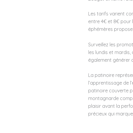
Les tarifs varient c
entre 4€ et 8€ pour l
éphémères proposent 
Surveillez les promo
les lundis et mardis
également générer de
La patinoire représen
l’apprentissage de l’
patinoire couverte p
montagnarde complète
plaisir avant la pe
précieux qui marquer