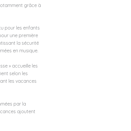
, notamment grâce à
u pour les enfants
l pour une première
issant la sécurité
nimées en musique.
sse » accueille les
ent selon les
dant les vacances
hmées par la
acances ajoutent