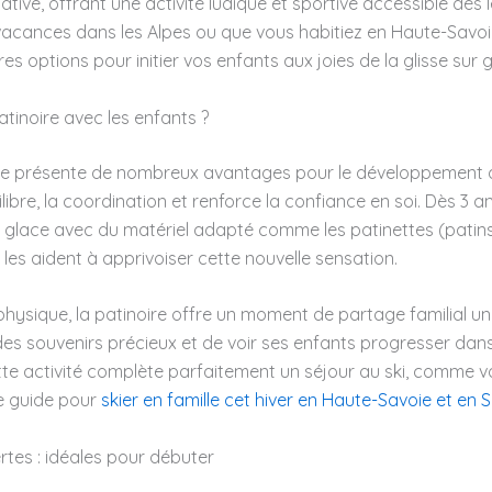
ative, offrant une activité ludique et sportive accessible dès 
acances dans les Alpes ou que vous habitiez en Haute-Savo
es options pour initier vos enfants aux joies de la glisse sur g
atinoire avec les enfants ?
ce présente de nombreux avantages pour le développement d
quilibre, la coordination et renforce la confiance en soi. Dès 3 an
a glace avec du matériel adapté comme les patinettes (patin
 les aident à apprivoiser cette nouvelle sensation.
physique, la patinoire offre un moment de partage familial un
des souvenirs précieux et de voir ses enfants progresser da
ette activité complète parfaitement un séjour au ski, comme v
e guide pour
skier en famille cet hiver en Haute-Savoie et en 
rtes : idéales pour débuter