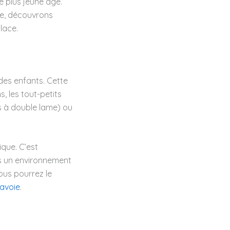
le plus jeune âge.
ie, découvrons
lace.
es enfants. Cette
s, les tout-petits
s à double lame) ou
ique. C’est
ns un environnement
ous pourrez le
Savoie
.