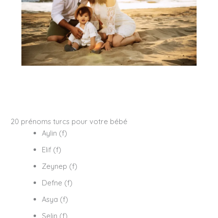
20 prénoms turcs pour votre bébé
Aylin (f)
Elif (f)
Zeynep (f)
Defne (f)
Asya (f)
Selin (f)