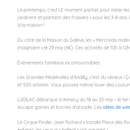
Le printemps, c’est LE moment parfait pour initier les
jardinent et plantent des fraisiers » pour les 3-8 ans. 
à la maison !
Du côté de la Maison du Salève, les « Mercredis malins
imaginaire » le 29 mai (6€). Ces activités de 10h à 12
Événements familiaux incontournables
Les Grandes Médiévales d’Andilly, c’est du sérieux !
et 500 artistes. Vous pouvez même louer des costumes
LUDILAC débarque à Annecy du 18 au 25 mai – le 1er Fe
escape games et bornes d’arcade. Ces
idées de wee
Le Cirque Pinder Jean Richard s’installe Place des R
enfants, les yeux qui brillent sont garantis !