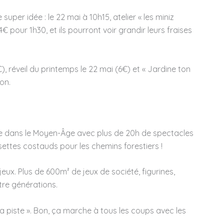
uper idée : le 22 mai à 10h15, atelier « les miniz
14€ pour 1h30, et ils pourront voir grandir leurs fraises
), réveil du printemps le 22 mai (6€) et « Jardine ton
on.
tale dans le Moyen-Âge avec plus de 20h de spectacles
ettes costauds pour les chemins forestiers !
eux. Plus de 600m² de jeux de société, figurines,
re générations.
a piste ». Bon, ça marche à tous les coups avec les