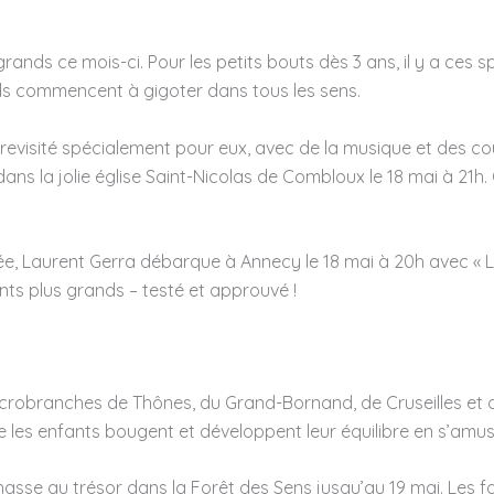
grands ce mois-ci. Pour les petits bouts dès 3 ans, il y a ces 
u’ils commencent à gigoter dans tous les sens.
visité spécialement pour eux, avec de la musique et des coul
ns la jolie église Saint-Nicolas de Combloux le 18 mai à 21h. C
e, Laurent Gerra débarque à Annecy le 18 mai à 20h avec « L
ants plus grands – testé et approuvé !
accrobranches de Thônes, du Grand-Bornand, de Cruseilles et de
ue les enfants bougent et développent leur équilibre en s’amus
sse au trésor dans la Forêt des Sens jusqu’au 19 mai. Les fam