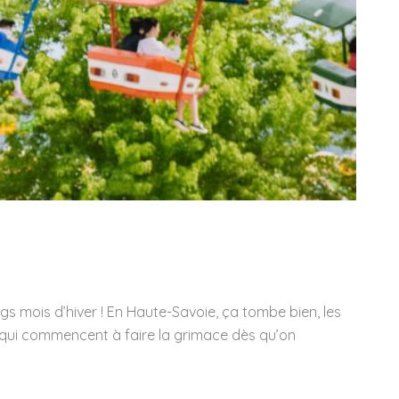
ngs mois d’hiver ! En Haute-Savoie, ça tombe bien, les
s qui commencent à faire la grimace dès qu’on