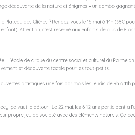
ange découverte de la nature et énigmes – un combo gagnant
 le Plateau des Glières ? Rendez-vous le 15 mai à 14h (38€ pour 
€ enfant). Attention, c’est réservé aux enfants de plus de 8 
année ! L’école de cirque du centre social et culturel du Parm
vement et découverte tactile pour les tout-petits.
ouvertes artistiques une fois par mois les jeudis de 9h à 11h p
cy, ça vaut le détour ! Le 22 mai, les 6-12 ans participent à l’
 leur propre jeu de société avec des éléments naturels. Ça coût