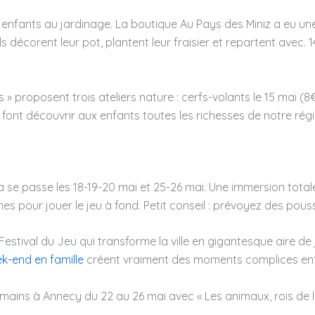
 enfants au jardinage. La boutique Au Pays des Miniz a eu une s
Ils décorent leur pot, plantent leur fraisier et repartent avec. 
 » proposent trois ateliers nature : cerfs-volants le 15 mai (8€
h font découvrir aux enfants toutes les richesses de notre régi
 Ça se passe les 18-19-20 mai et 25-26 mai. Une immersion to
 pour jouer le jeu à fond. Petit conseil : prévoyez des pouss
stival du Jeu qui transforme la ville en gigantesque aire de j
k-end en famille
créent vraiment des moments complices ent
omains à Annecy du 22 au 26 mai avec « Les animaux, rois de l