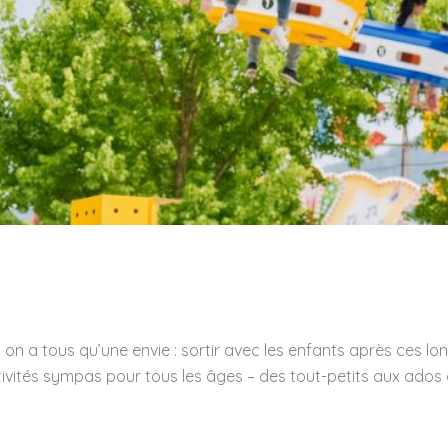
t on a tous qu’une envie : sortir avec les enfants après ces lo
ctivités sympas pour tous les âges – des tout-petits aux ado